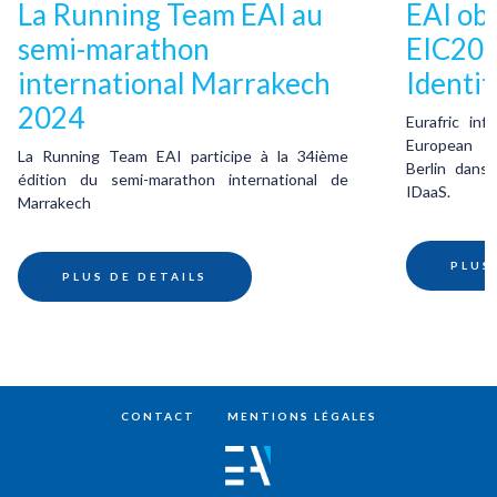
La Running Team EAI au
EAI obt
semi-marathon
EIC202
international Marrakech
Identit
2024
Eurafric inf
European I
La Running Team EAI participe à la 34ième
Berlin dans 
édition du semi-marathon international de
IDaaS.
Marrakech
PLUS
PLUS DE DETAILS
CONTACT
MENTIONS LÉGALES