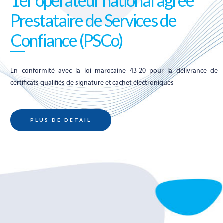
1er opérateur national agréé
Prestataire de Services de
Confiance (PSCo)
de
En conformité avec la loi marocaine 43-20 pour la délivrance de
certificats qualifiés de signature et cachet électroniques
PLUS DE DETAIL