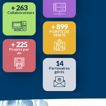
+
311
Collaborateurs
+
1066
POINTS DE
VENTE
+
267
Projets par
an
16
Partenaires
gérés