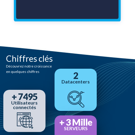
Chiffres clés
Découvrez notre croissance
en quelques chiffres
2
Datacenters
+
8883
Utilisateurs
connectés
+
3
Mille
SERVEURS